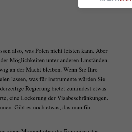
ssen also, was Polen nicht leisten kann. Aber
m der Möglichkeiten unter anderen Umständen.
wig an der Macht bleiben. Wenn Sie Ihre
ielen lassen, was für Instrumente würden Sie
 derzeitige Regierung bietet zumindest etwas
orte, eine Lockerung der Visabeschränkungen.
nnen. Gibt es noch etwas, das man für
uns einen Moment über die Ereignisse der