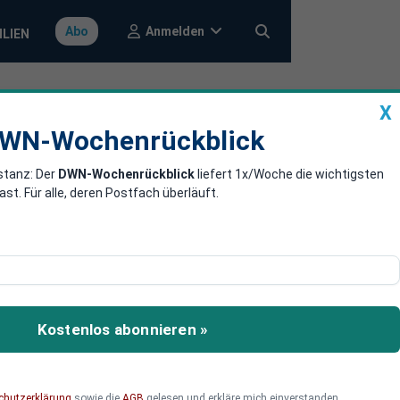
Anmelden
Abo
ILIEN
X
a
DWN-Wochenrückblick
WN-Wochenrückblick
stanz: Der
DWN-Wochenrückblick
liefert 1x/Woche die wichtigsten
 ein
. Für alle, deren Postfach überläuft.
tieren
nisterpräsident und EU-
ührlichen Interviews.
Kostenlos abonnieren »
chutzerklärung
sowie die
AGB
gelesen und erkläre mich einverstanden.