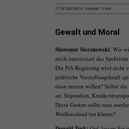
11 min
27.09.2020 08:16
Lesezeit:
Gewalt und Moral
Sławomir
Sierakowski
: Wir wi
mich interessiert das Spektru
Die PiS-Regierung wird nicht e
politische Vorstellungskraft sp
dann nutzen wollen? Selbst die
an: Stipendien, Krankentransp
Diese Gesten sollte man anerke
Weißrussland tun könnte?
Donald Tusk:
Gut, lassen Sie 