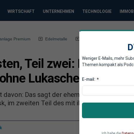
WIRTSCHAFT
UNTERNEHMEN
TECHNOLOGIE
IMMOB
anlage Premium
Edelmetalle
DWN-Magazin
Chin
D
Weniger E-Mails, mehr Sub
ten, Teil zwei: Putin wird
Themen kompakt als Podcast
ohne Lukaschenko akzep
E-mail:
*
t davon: Das sagt der ehemalige polnische Mi
k, im zweiten Teil des mit ihm geführten ausf
k
Ich habe die
Datens