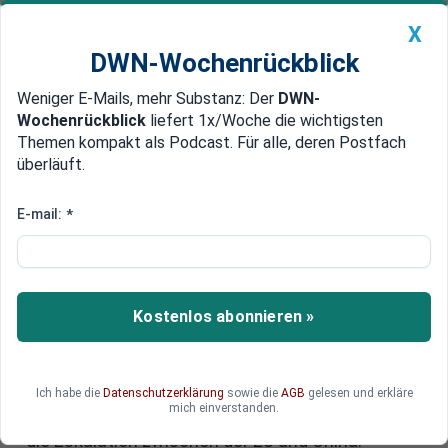
X
DWN-Wochenrückblick
Weniger E-Mails, mehr Substanz: Der
DWN-
Geldanlage Premium
Newsticker
MEIN DWN:
Wochenrückblick
liefert 1x/Woche die wichtigsten
Edelmetalle
DWN-Magazin
China
Themen kompakt als Podcast. Für alle, deren Postfach
überläuft.
DWN-Wochenrückblick
Auto Premium
Finanz-Insider: Zentralbanken
E-mail:
*
sind machtlos gegen
geopolitische Risiken
Kostenlos abonnieren »
Die heutigen Zentralbanken werden die Fehler der
Vergangenheit nicht wiederholen und erneut eine
Große Depression auslösen, sagt der Analyst
Michael Every. Doch sie können die Märkte nicht
Ich habe die
Datenschutzerklärung
sowie die
AGB
gelesen und erkläre
mich einverstanden.
gegen globale Konflikte absichern - wie derzeit
die Eskalation zwischen der EU und China.