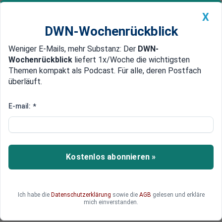
X
DWN-Wochenrückblick
Weniger E-Mails, mehr Substanz: Der
DWN-
Geldanlage Premium
Newsticker
MEIN DWN:
Wochenrückblick
liefert 1x/Woche die wichtigsten
Edelmetalle
DWN-Magazin
China
Themen kompakt als Podcast. Für alle, deren Postfach
überläuft.
DWN-Wochenrückblick
Auto Premium
Ukraine-Konflikt: Das Agieren
E-mail:
*
der Nato ist eine einzige
Blamage
Kostenlos abonnieren »
DWN-Kolumnist Ronald Barazon wirft der Nato in
der Ukraine-Krise krasses Versagen in jeder
Beziehung vor.
Ich habe die
Datenschutzerklärung
sowie die
AGB
gelesen und erkläre
mich einverstanden.