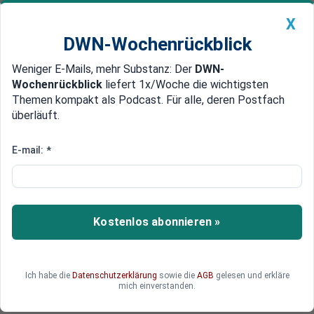
X
DWN-Wochenrückblick
Weniger E-Mails, mehr Substanz: Der
DWN-
Geldanlage Premium
Newsticker
MEIN DWN:
Wochenrückblick
liefert 1x/Woche die wichtigsten
Edelmetalle
DWN-Magazin
China
Themen kompakt als Podcast. Für alle, deren Postfach
überläuft.
DWN-Wochenrückblick
Auto Premium
Habeck: Sanktionen sind „großer
E-mail:
*
Erfolg“, Russland ist bald
ruiniert
Kostenlos abonnieren »
Wirtschaftsminister Habeck jubelt: die russische
Wirtschaft breche ein, Putin könne nicht mehr
lange durchhalten, alles sei super. Und ja, danke
an die deutsche Wirtschaft, die das alles
Ich habe die
Datenschutzerklärung
sowie die
AGB
gelesen und erkläre
mich einverstanden.
ermögliche.