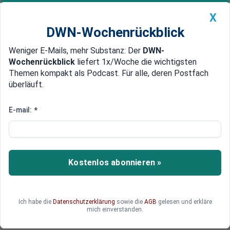
X
DWN-Wochenrückblick
Weniger E-Mails, mehr Substanz: Der
DWN-
Geldanlage Premium
Newsticker
MEIN DWN:
Wochenrückblick
liefert 1x/Woche die wichtigsten
Edelmetalle
DWN-Magazin
China
Themen kompakt als Podcast. Für alle, deren Postfach
überläuft.
DWN-Wochenrückblick
Auto Premium
Rückzug vom Rückzug:
E-mail:
*
Ausländische Banken suchen
Personal in Russland
Kostenlos abonnieren »
Ausländische Banken schalten Stellenanzeigen
in Russland. Offenbar gestaltet sich der Rückzug
aus dem Land schwieriger als gedacht.
Ich habe die
Datenschutzerklärung
sowie die
AGB
gelesen und erkläre
mich einverstanden.