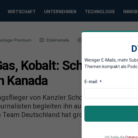
WIRTSCHAFT
UNTERNEHMEN
TECHNOLOGIE
IMMOB
anlage Premium
Edelmetalle
DWN-Magazin
Chin
D
Weniger E-Mails, mehr Sub
Gas, Kobalt: Scholz und H
Themen kompakt als Podcast
n Kanada
E-mail:
*
ngsflieger von Kanzler Scholz noch nie. Neben
ournalisten begleiten ihn auch 13 Spitzenman
 Team Deutschland hat große Pläne in dem z
Ich habe die
Datens