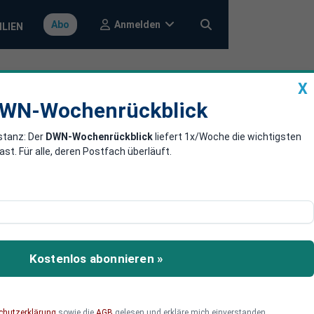
Anmelden
Abo
ILIEN
X
a
DWN-Wochenrückblick
WN-Wochenrückblick
stanz: Der
DWN-Wochenrückblick
liefert 1x/Woche die wichtigsten
abeck auf
. Für alle, deren Postfach überläuft.
 Mitarbeitern,
ager sowie Vizekanzler
Kostenlos abonnieren »
weitgrößten Land der
chutzerklärung
sowie die
AGB
gelesen und erkläre mich einverstanden.