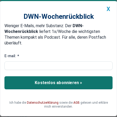
X
DWN-Wochenrückblick
Weniger E-Mails, mehr Substanz: Der
DWN-
Geldanlage Premium
Newsticker
MEIN DWN:
Wochenrückblick
liefert 1x/Woche die wichtigsten
Edelmetalle
DWN-Magazin
China
Themen kompakt als Podcast. Für alle, deren Postfach
überläuft.
DWN-Wochenrückblick
Auto Premium
Deutschland riskiert die
E-mail:
*
Abwanderung seiner Industrie
Die Energiekrise bedroht Deutschland mit einer
De-Industrialisierung. Der sich daraus ergebende
Kostenlos abonnieren »
Rückgang des Lebensstandards könnte zu
sozialen Unruhen führen.
Ich habe die
Datenschutzerklärung
sowie die
AGB
gelesen und erkläre
mich einverstanden.