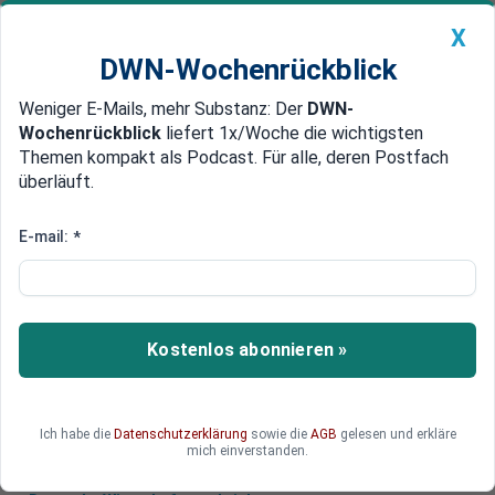
X
DWN-Wochenrückblick
Weniger E-Mails, mehr Substanz: Der
DWN-
Geldanlage Premium
Newsticker
MEIN DWN:
Wochenrückblick
liefert 1x/Woche die wichtigsten
Edelmetalle
DWN-Magazin
China
Themen kompakt als Podcast. Für alle, deren Postfach
überläuft.
DWN-Wochenrückblick
Auto Premium
Trockenheit und EU machen
E-mail:
*
deutschen Bauern zu schaffen
Die Trockenheit sorgt auch dieses Jahr für eine
schwache Ernte in Deutschland. Der
Kostenlos abonnieren »
Bauernverband macht den Klimawandel und die
EU dafür verantwortlich.
Ich habe die
Datenschutzerklärung
sowie die
AGB
gelesen und erkläre
mich einverstanden.