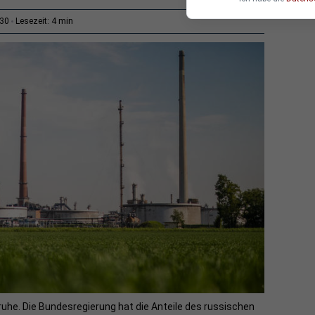
4 min
:30
Lesezeit:
lsruhe. Die Bundesregierung hat die Anteile des russischen