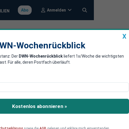
Anmelden
Abo
ILIEN
X
a
DWN-Wochenrückblick
WN-Wochenrückblick
stanz: Der
DWN-Wochenrückblick
liefert 1x/Woche die wichtigsten
immt Kontrolle
. Für alle, deren Postfach überläuft.
 Süden
ischen Rosneft-Konzerns
Kostenlos abonnieren »
chutzerklärung
sowie die
AGB
gelesen und erkläre mich einverstanden.