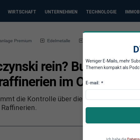
WIRTSCHAFT
UNTERNEHMEN
TECHNOLOGIE
IMMOB
anlage Premium
Edelmetalle
DWN-Magazin
Chin
D
Weniger E-Mails, mehr Sub
czynski rein? Bund übern
Themen kompakt als Podcast
raffinerien im Osten und
E-mail:
*
immt die Kontrolle über die Anteile des russ
Raffinerien.
Ich habe die
Datens