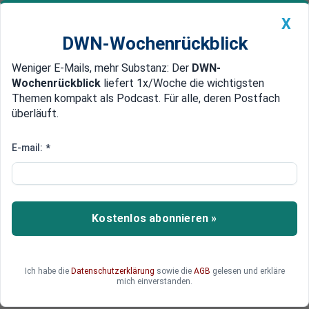
X
DWN-Wochenrückblick
Weniger E-Mails, mehr Substanz: Der
DWN-
Geldanlage Premium
Newsticker
MEIN DWN:
Wochenrückblick
liefert 1x/Woche die wichtigsten
Edelmetalle
DWN-Magazin
China
Themen kompakt als Podcast. Für alle, deren Postfach
überläuft.
DWN-Wochenrückblick
Auto Premium
China plant Steigerung der
E-mail:
*
Raffineriekapazitäten
Laut Medienberichten wollen Chinas Ölraffinerien
ihre Kapazitäten steigern. Denn die Nachfrage
Kostenlos abonnieren »
scheint sich zu erholen.
Ich habe die
Datenschutzerklärung
sowie die
AGB
gelesen und erkläre
mich einverstanden.
Valentin Radonici