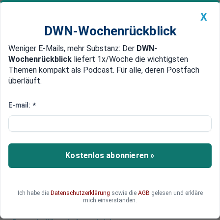
X
DWN-Wochenrückblick
Weniger E-Mails, mehr Substanz: Der
DWN-
Geldanlage Premium
Newsticker
MEIN DWN:
Wochenrückblick
liefert 1x/Woche die wichtigsten
Edelmetalle
DWN-Magazin
China
Themen kompakt als Podcast. Für alle, deren Postfach
überläuft.
DWN-Wochenrückblick
Auto Premium
Polens Regierungschef: Nord-
E-mail:
*
Stream-Lecks sind Sabotageakt
An den Ostseepipelines Nord Stream 1 und 2
sind mittlerweile drei Lecks ausgemacht worden.
Kostenlos abonnieren »
Es mehren sich die Zweifel an einem Unfall.
Wahrscheinlich war es Sabotage.
Ich habe die
Datenschutzerklärung
sowie die
AGB
gelesen und erkläre
mich einverstanden.