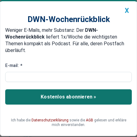
X
DWN-Wochenrückblick
Weniger E-Mails, mehr Substanz: Der
DWN-
Geldanlage Premium
Newsticker
MEIN DWN:
Wochenrückblick
liefert 1x/Woche die wichtigsten
Edelmetalle
DWN-Magazin
China
Themen kompakt als Podcast. Für alle, deren Postfach
überläuft.
DWN-Wochenrückblick
Auto Premium
Globale Finanzmärkte knicken
E-mail:
*
ein, Weltwirtschaft wird folgen
Die globalen Finanzmärkte verzeichnen derzeit
die größte Korrektur seit der Finanzkrise. Der
Kostenlos abonnieren »
Einbruch der Weltwirtschaft deutet sich schon
an, zuerst in Europa.
Ich habe die
Datenschutzerklärung
sowie die
AGB
gelesen und erkläre
mich einverstanden.