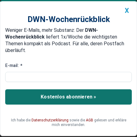
X
DWN-Wochenrückblick
Weniger E-Mails, mehr Substanz: Der
DWN-
Geldanlage Premium
Newsticker
MEIN DWN:
Wochenrückblick
liefert 1x/Woche die wichtigsten
Edelmetalle
DWN-Magazin
China
Themen kompakt als Podcast. Für alle, deren Postfach
überläuft.
DWN-Wochenrückblick
Auto Premium
Lebensmittelhandel:
E-mail:
*
Umsatzniveau sinkt auf
Rekordtief
Kostenlos abonnieren »
Das Umsatzniveau im Lebensmittelhandel ist im
August stark zurückgegangen. Auch andere
Teilbranchen sind von der Problematik betroffen.
Die immensen Preisanstiege halten die Kunden
Ich habe die
Datenschutzerklärung
sowie die
AGB
gelesen und erkläre
mich einverstanden.
vom Einkauf ab.