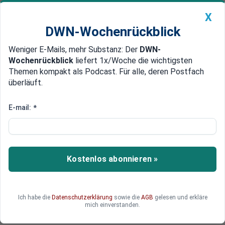
X
DWN-Wochenrückblick
Weniger E-Mails, mehr Substanz: Der
DWN-
Geldanlage Premium
Newsticker
MEIN DWN:
Wochenrückblick
liefert 1x/Woche die wichtigsten
Edelmetalle
DWN-Magazin
China
Themen kompakt als Podcast. Für alle, deren Postfach
überläuft.
DWN-Wochenrückblick
Auto Premium
Deutliche Abkühlung auf dem
E-mail:
*
amerikanischen
Immobilienmarkt
Kostenlos abonnieren »
Neueste Daten zeigen, dass der amerikanische
Immobilienmarkt in eine Rezession gerutscht ist.
Das letzte Mal waren die Zahlen im Jahr 2012 so
pessimistisch.
Ich habe die
Datenschutzerklärung
sowie die
AGB
gelesen und erkläre
mich einverstanden.