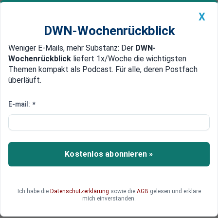
X
DWN-Wochenrückblick
Weniger E-Mails, mehr Substanz: Der
DWN-
Geldanlage Premium
Newsticker
MEIN DWN:
Wochenrückblick
liefert 1x/Woche die wichtigsten
Edelmetalle
DWN-Magazin
China
Themen kompakt als Podcast. Für alle, deren Postfach
überläuft.
DWN-Wochenrückblick
Auto Premium
Aluminium-Branche: Betriebe
E-mail:
*
stellen Produktion massenhaft
ein
Kostenlos abonnieren »
Die deutsche Aluminiumbranche kollabiert.
Ich habe die
Datenschutzerklärung
sowie die
AGB
gelesen und erkläre
mich einverstanden.
Deutsche Wirtschaftsnachrichten