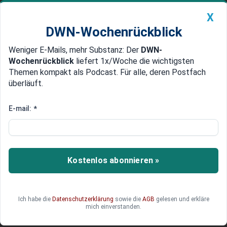
X
DWN-Wochenrückblick
Weniger E-Mails, mehr Substanz: Der
DWN-
Geldanlage Premium
Newsticker
MEIN DWN:
Wochenrückblick
liefert 1x/Woche die wichtigsten
Edelmetalle
DWN-Magazin
China
Themen kompakt als Podcast. Für alle, deren Postfach
überläuft.
DWN-Wochenrückblick
Auto Premium
Preissteigerungen: Unruhen bei
E-mail:
*
Coca-Cola in Sicht?
Die britische Zentrale von Coca-Cola drängt auf
weitere Erhöhungen. Diese Idee dürfte in der
Kostenlos abonnieren »
Deutschlandzentrale zu Unruhen führen.
Ich habe die
Datenschutzerklärung
sowie die
AGB
gelesen und erkläre
mich einverstanden.
Valentin Radonici