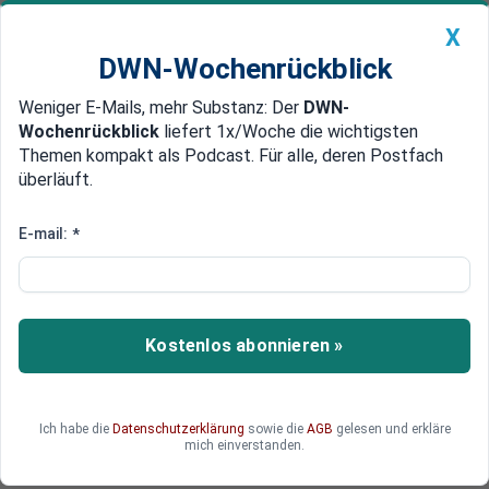
X
DWN-Wochenrückblick
Weniger E-Mails, mehr Substanz: Der
DWN-
Geldanlage Premium
Newsticker
MEIN DWN:
Wochenrückblick
liefert 1x/Woche die wichtigsten
Edelmetalle
DWN-Magazin
China
Themen kompakt als Podcast. Für alle, deren Postfach
überläuft.
DWN-Wochenrückblick
Auto Premium
Russland verkauft Öl deutlich
E-mail:
*
teurer, als der Preisdeckel
erlaubt
Kostenlos abonnieren »
Der Preisdeckel des Westens auf russisches
Rohöl schlägt fehl. Dank zahlreicher eigener
Schiffe verkauft Russland sein Rohöl im Schnitt
deutlich teurer.
Ich habe die
Datenschutzerklärung
sowie die
AGB
gelesen und erkläre
mich einverstanden.