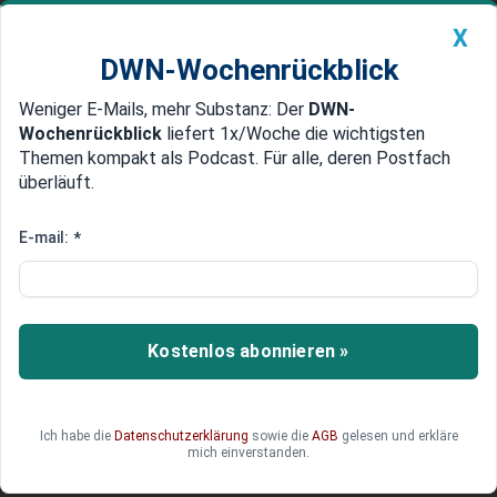
X
DWN-Wochenrückblick
Weniger E-Mails, mehr Substanz: Der
DWN-
Geldanlage Premium
Newsticker
MEIN DWN:
Wochenrückblick
liefert 1x/Woche die wichtigsten
Edelmetalle
DWN-Magazin
China
Themen kompakt als Podcast. Für alle, deren Postfach
überläuft.
DWN-Wochenrückblick
Auto Premium
Handwerk: „Die Bürokratie
E-mail:
*
erwürgt uns inzwischen“
Das Handwerk steuert auf schwere Zeiten zu,
Wirtschaftsminister Habeck verbreitet
Kostenlos abonnieren »
Durchhalteparolen.
Ich habe die
Datenschutzerklärung
sowie die
AGB
gelesen und erkläre
mich einverstanden.
Deutsche Wirtschaftsnachrichten