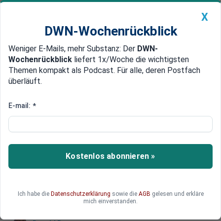
X
DWN-Wochenrückblick
Weniger E-Mails, mehr Substanz: Der
DWN-
Geldanlage Premium
Newsticker
MEIN DWN:
Wochenrückblick
liefert 1x/Woche die wichtigsten
Edelmetalle
DWN-Magazin
China
Themen kompakt als Podcast. Für alle, deren Postfach
überläuft.
DWN-Wochenrückblick
Auto Premium
Xi und Macron: Das fatale
E-mail:
*
Rendezvous der Sonnenkönige
Chinas Präsident Xi hat Frankreichs Präsidenten
empfangen, als ob dieser Ludwig XIV und de
Kostenlos abonnieren »
Gaulle in einer Person wäre. Doch der Gast war
nur Emmanuel Macron.
Ich habe die
Datenschutzerklärung
sowie die
AGB
gelesen und erkläre
mich einverstanden.