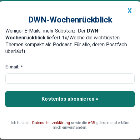
X
DWN-Wochenrückblick
Weniger E-Mails, mehr Substanz: Der
DWN-
Geldanlage Premium
Newsticker
MEIN DWN:
Wochenrückblick
liefert 1x/Woche die wichtigsten
Edelmetalle
DWN-Magazin
China
Themen kompakt als Podcast. Für alle, deren Postfach
überläuft.
DWN-Wochenrückblick
Auto Premium
„Zarte Annäherung“: Xi
E-mail:
*
empfängt US-Außenminister
Blinken
Kostenlos abonnieren »
Erstmals seit Jahren reist wieder ein US-
Außenminister zu Gesprächen nach Peking – ein
Kurswechsel der US-Regierung?
Ich habe die
Datenschutzerklärung
sowie die
AGB
gelesen und erkläre
mich einverstanden.