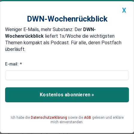
X
DWN-Wochenrückblick
Weniger E-Mails, mehr Substanz: Der
DWN-
Geldanlage Premium
Newsticker
MEIN DWN:
Wochenrückblick
liefert 1x/Woche die wichtigsten
Edelmetalle
DWN-Magazin
China
Themen kompakt als Podcast. Für alle, deren Postfach
überläuft.
DWN-Wochenrückblick
Auto Premium
Fast 3000 Festnahmen bei
E-mail:
*
Klima-Demos in Den Haag
In Den Haag hat die Polizei am Wochenende
gegen Teilnehmer einer verbotenen Klima-
Kostenlos abonnieren »
Demonstrationen von Extinction Rebellion
durchgegriffen.
Ich habe die
Datenschutzerklärung
sowie die
AGB
gelesen und erkläre
mich einverstanden.