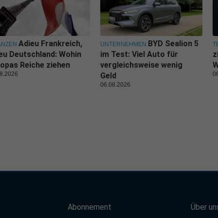
Adieu Frankreich,
BYD Sealion 5
ANZEN
UNTERNEHMEN
T
eu Deutschland: Wohin
im Test: Viel Auto für
z
opas Reiche ziehen
vergleichsweise wenig
W
8.2026
0
Geld
06.08.2026
Abonnement
Über un