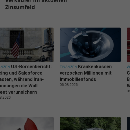
Zinsumfeld
US-Börsenbericht:
Krankenkassen
ANZEN
FINANZEN
W
ing und Salesforce
verzocken Millionen mit
C
asten, während Iran-
Immobilienfonds
B
06.08.2026
nnungen die Wall
W
0
eet verunsichern
8.2026