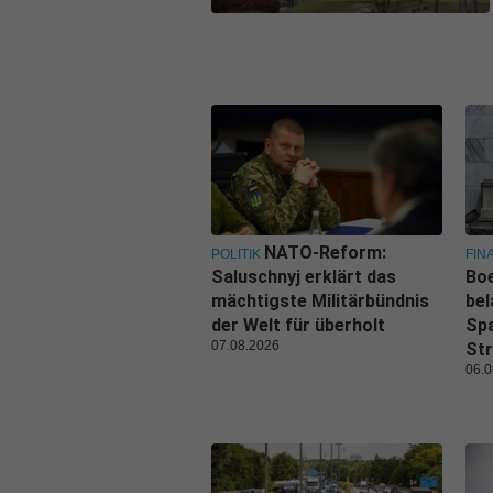
NATO-Reform:
POLITIK
FIN
Saluschnyj erklärt das
Boe
mächtigste Militärbündnis
bel
der Welt für überholt
Spa
07.08.2026
Str
06.0