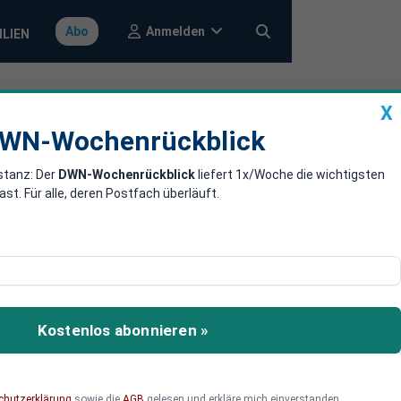
Anmelden
Abo
ILIEN
X
a
DWN-Wochenrückblick
WN-Wochenrückblick
stanz: Der
DWN-Wochenrückblick
liefert 1x/Woche die wichtigsten
utlich
. Für alle, deren Postfach überläuft.
 prognostiziert geringere
ine Verbesserung in Sicht.
Kostenlos abonnieren »
chutzerklärung
sowie die
AGB
gelesen und erkläre mich einverstanden.