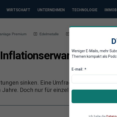
WIRTSCHAFT
UNTERNEHMEN
TECHNOLOGIE
IMMOB
anlage Premium
Edelmetalle
DWN-Magazin
Chin
D
Weniger E-Mails, mehr Sub
 Inflationserwartungen de
Themen kompakt als Podcast
E-mail:
*
tungen sinken. Eine Umfrage des Ifo-Instituts
ahre. Doch nur für einzelnen Regionen ist e
Ich habe die
Datens