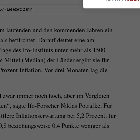
2 min
:57
Lesezeit:
e im laufenden und den kommenden Jahren ein
 als befürchtet. Darauf deutet eine am
frage des
Ifo
-Instituts unter mehr als 1500
m Mittel (Median) der Länder ergibt sie für
Prozent Inflation. Vor drei Monaten lag die
nd zwar immer noch hoch, aber im Vergleich
ken“, sagte
Ifo
-Forscher Niklas Potrafke. Für
tlere Inflationserwartung bei 5,2 Prozent, für
 0,8 beziehungsweise 0,4 Punkte weniger als