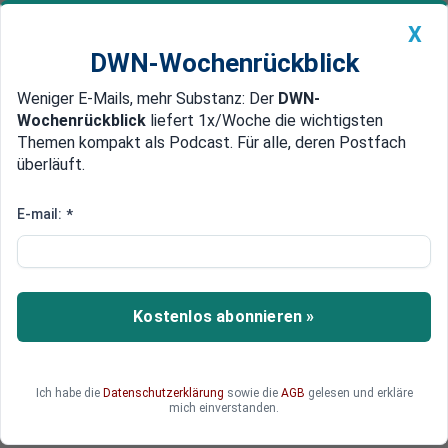
X
DWN-Wochenrückblick
Weniger E-Mails, mehr Substanz: Der
DWN-
Geldanlage Premium
Newsticker
MEIN DWN:
Wochenrückblick
liefert 1x/Woche die wichtigsten
Edelmetalle
DWN-Magazin
China
Themen kompakt als Podcast. Für alle, deren Postfach
überläuft.
DWN-Wochenrückblick
Auto Premium
Nach Pipeline-Leck: Nato
E-mail:
*
verstärkt Patrouillen in Ostsee
Nach der Beschädigung der Gas-
Pipeline zwischen Finnland und Estland will die
Kostenlos abonnieren »
Nato ihre Patrouillen in der Ostsee verstärken.
Derweil verdächtigt Finnland ein chinesisches
Schiff als Verursacher des Pipeline-Schadens.
Ich habe die
Datenschutzerklärung
sowie die
AGB
gelesen und erkläre
mich einverstanden.