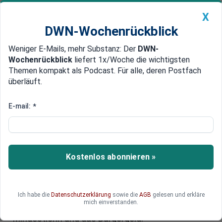
X
DWN-Wochenrückblick
Weniger E-Mails, mehr Substanz: Der
DWN-
Geldanlage Premium
Newsticker
MEIN DWN:
Wochenrückblick
liefert 1x/Woche die wichtigsten
Edelmetalle
DWN-Magazin
China
Themen kompakt als Podcast. Für alle, deren Postfach
überläuft.
DWN-Wochenrückblick
Auto Premium
Neues Jahr, neue Regeln: Was
E-mail:
*
sich alles ab dem 1. Januar 2024
ändert
Kostenlos abonnieren »
Cannabis soll legal werden. Aber 2024 treten
auch andere zahlreiche Reformen in Kraft, die
auch die Einkommen vieler Bürger betreffen. Wo
ist künftig mehr Geld drin und wo gibt es
Ich habe die
Datenschutzerklärung
sowie die
AGB
gelesen und erkläre
mich einverstanden.
Einschnitte? Im neuen Jahr steigen der
Mindestlohn und das Bürgergeld.