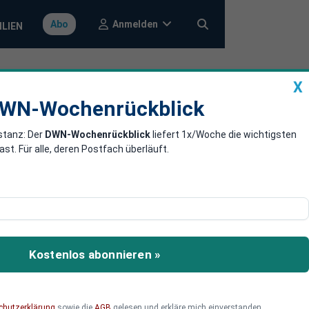
Anmelden
Abo
ILIEN
X
a
DWN-Wochenrückblick
WN-Wochenrückblick
stanz: Der
DWN-Wochenrückblick
liefert 1x/Woche die wichtigsten
dort: DIHK-
. Für alle, deren Postfach überläuft.
efragung der Deutschen
timmungslage unter
Kostenlos abonnieren »
nisse für Europa
chutzerklärung
sowie die
AGB
gelesen und erkläre mich einverstanden.