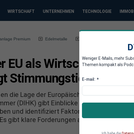
WIRTSCHAFT
UNTERNEHMEN
TECHNOLOGIE
IMMOB
anlage Premium
Edelmetalle
DWN-Magazin
Chin
D
Weniger E-Mails, mehr Sub
r EU als Wirtschaftsstan
Themen kompakt als Podcast
gt Stimmungstief
E-mail:
*
en die Lage der Europäischen Union? Eine B
mer (DIHK) gibt Einblicke in die aktuelle S
en und identifiziert Faktoren, die als Hinder
gibt klare Forderungen an die Politik!
Ich habe die
Datens