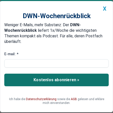
X
DWN-Wochenrückblick
Weniger E-Mails, mehr Substanz: Der
DWN-
Geldanlage Premium
Newsticker
MEIN DWN:
Wochenrückblick
liefert 1x/Woche die wichtigsten
Edelmetalle
DWN-Magazin
China
Themen kompakt als Podcast. Für alle, deren Postfach
überläuft.
DWN-Wochenrückblick
Auto Premium
KfW: Deutlich weniger Förder-
E-mail:
*
Kredite, aber mehr Gewinn zum
Jahresauftakt
Kostenlos abonnieren »
Nach mehreren Krisenjahren hat sich das
Kreditgeschäft der staatlichen Förderbank
wieder normalisiert. Gleichwohl verdient die KfW-
Bankengruppe immer noch ziemlich gut.
Ich habe die
Datenschutzerklärung
sowie die
AGB
gelesen und erkläre
mich einverstanden.