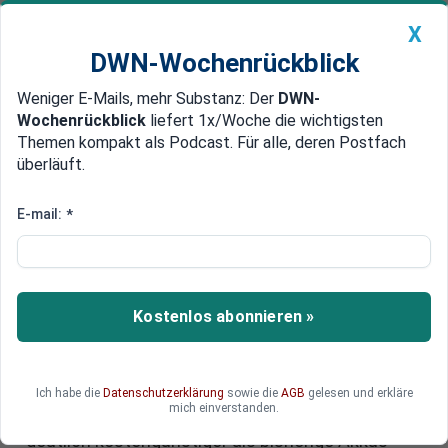
X
DWN-Wochenrückblick
Weniger E-Mails, mehr Substanz: Der
DWN-
Geldanlage Premium
Newsticker
MEIN DWN:
Wochenrückblick
liefert 1x/Woche die wichtigsten
Edelmetalle
DWN-Magazin
China
Themen kompakt als Podcast. Für alle, deren Postfach
überläuft.
DWN-Wochenrückblick
Auto Premium
Natrium-Batterie für
E-mail:
*
Elektroautos: Koreanische
Forscher erzielen Durchbruch
Kostenlos abonnieren »
Eine bahnbrechende Entwicklung verspricht die
Elektromobilität zu revolutionieren: Koreanische
Wissenschaftler haben eine innovative Natrium-
Ionen-Batterie für Elektroautos entwickelt, die
Ich habe die
Datenschutzerklärung
sowie die
AGB
gelesen und erkläre
mich einverstanden.
wohl in Sekunden aufgeladen werden kann und
deutlich kostengünstiger als bisherige Akkus