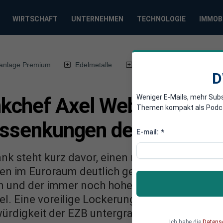
WIRTSCHAFT
UNTERNEHMEN
TECHNOLOGIE
IMMOB
anlage Premium
Edelmetalle
DWN-Magazin
Chin
D
Weniger E-Mails, mehr Sub
chef Axel Weber: Die Ge
Themen kompakt als Podcast
inssenkungen der EZB
E-mail:
*
nk steht kurz davor, einen neuen Zinssenkung
ten im Euroraum deutlich gesunken sind. All
 und der immer noch hohe aktuelle Inflation
l. Eine voreilige Lockerung könnte die wirtsch
ürdigkeit der EZB untergraben.
Ich habe die
Datens