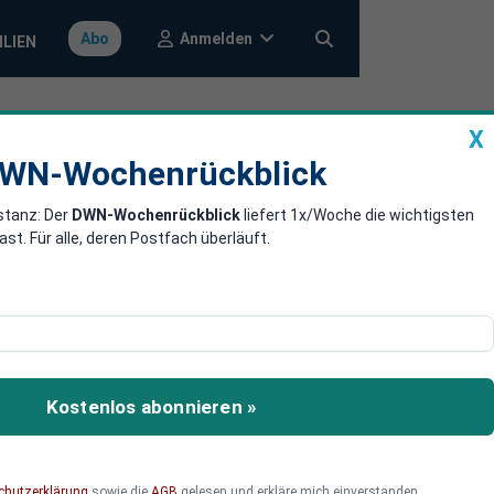
Anmelden
Abo
ILIEN
X
a
DWN-Wochenrückblick
WN-Wochenrückblick
stanz: Der
DWN-Wochenrückblick
liefert 1x/Woche die wichtigsten
fahr
. Für alle, deren Postfach überläuft.
szyklus einzuleiten,
erdings machen
Kostenlos abonnieren »
sdruck dieses Vorhaben
aftliche Stabilität
chutzerklärung
sowie die
AGB
gelesen und erkläre mich einverstanden.