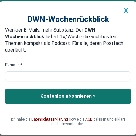
X
DWN-Wochenrückblick
Weniger E-Mails, mehr Substanz: Der
DWN-
Geldanlage Premium
Newsticker
MEIN DWN:
Wochenrückblick
liefert 1x/Woche die wichtigsten
Edelmetalle
DWN-Magazin
China
Themen kompakt als Podcast. Für alle, deren Postfach
überläuft.
DWN-Wochenrückblick
Auto Premium
Parlaments-Neuwahlen in
E-mail:
*
Frankreich: Macrons riskantes
Spiel
Kostenlos abonnieren »
Nach der Niederlage bei der Europawahl zieht
Macron drastische Konsequenzen. Mit einer
Parlamentsneuwahl will er seine Mehrheit
ausbauen und die Rechtsnationalen bremsen. Es
Ich habe die
Datenschutzerklärung
sowie die
AGB
gelesen und erkläre
mich einverstanden.
ist ein riskantes Unterfangen.