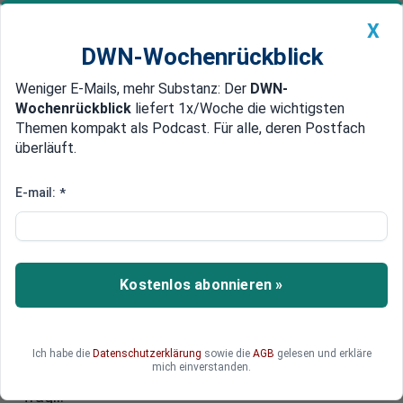
X
DWN-Wochenrückblick
Weniger E-Mails, mehr Substanz: Der
DWN-
Geldanlage Premium
Newsticker
MEIN DWN:
Wochenrückblick
liefert 1x/Woche die wichtigsten
Edelmetalle
DWN-Magazin
China
Themen kompakt als Podcast. Für alle, deren Postfach
überläuft.
DWN-Wochenrückblick
Auto Premium
Konjunktur-Prognosen:
E-mail:
*
Zunehmende Lichtblicke für
deutsche Wirtschaft
Kostenlos abonnieren »
Mehr Kaufkraft, mehr Exporte, mehr Investitionen
- die deutsche Wirtschaft kommt langsam
wieder besser in Gang. Das bestätigen
Epertenanalysen des Ifo Instituts und der
Ich habe die
Datenschutzerklärung
sowie die
AGB
gelesen und erkläre
mich einverstanden.
Bundesbank. Trotzdem bleibt die Konjunktur
fragil.