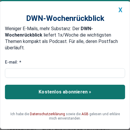
X
DWN-Wochenrückblick
Weniger E-Mails, mehr Substanz: Der
DWN-
Geldanlage Premium
Newsticker
MEIN DWN:
Wochenrückblick
liefert 1x/Woche die wichtigsten
Edelmetalle
DWN-Magazin
China
Themen kompakt als Podcast. Für alle, deren Postfach
überläuft.
DWN-Wochenrückblick
Auto Premium
Immobilie verkaufen: Mit diesen
E-mail:
*
Marktanalysen und Tipps gelingt
der Immobilienverkauf
Kostenlos abonnieren »
Im aktuellen Markt gibt es wohl kaum eine
bessere Anlage als eine Immobilie in guter Lage.
Der perfekte Zeitpunkt also, um zu verkaufen,
könnte man meinen. Wir bieten ein Schritt-für-
Ich habe die
Datenschutzerklärung
sowie die
AGB
gelesen und erkläre
mich einverstanden.
Schritt Guide, um das Beste aus der Immobilie
rauszuholen – und Fallstricke zu vermeiden.