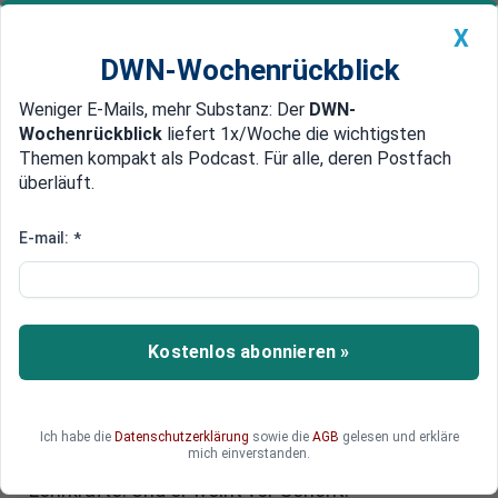
X
DWN-Wochenrückblick
Weniger E-Mails, mehr Substanz: Der
DWN-
Geldanlage Premium
Newsticker
MEIN DWN:
Wochenrückblick
liefert 1x/Woche die wichtigsten
Edelmetalle
DWN-Magazin
China
Themen kompakt als Podcast. Für alle, deren Postfach
überläuft.
DWN-Wochenrückblick
Auto Premium
Frankfurter „Reichsbürger“-
E-mail:
*
Prozess: Heinrich XIII. Prinz
Reuß vor Gericht
Kostenlos abonnieren »
Tränen und Emotionen: Heinrich XIII. Prinz Reuß
hat erstmals im Frankfurter „Reichsbürger“-
Prozess ausgesagt und seine
Familiengeschichte geschildert. Er spricht auch
Ich habe die
Datenschutzerklärung
sowie die
AGB
gelesen und erkläre
mich einverstanden.
über „psychische Vergewaltigungen“ durch
Lehrkräfte. Und er weint vor Gericht.