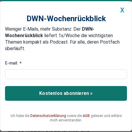
X
DWN-Wochenrückblick
Weniger E-Mails, mehr Substanz: Der
DWN-
Geldanlage Premium
Newsticker
MEIN DWN:
Wochenrückblick
liefert 1x/Woche die wichtigsten
Edelmetalle
DWN-Magazin
China
Themen kompakt als Podcast. Für alle, deren Postfach
überläuft.
DWN-Wochenrückblick
Auto Premium
„Sleepy Joe“ hat fertig: Kann Joe
E-mail:
*
Biden als Kandidat im US-
Wahlkampf ersetzt werden?
Kostenlos abonnieren »
Die Frage, ob Joe Biden zu alt ist, um noch einmal
als Kandidat bei den Präsidentschaftswahlen in
den USA anzutreten, elektrisiert Amerika. Seit der
verheerenden Fernseh-Debatte mit Donald
Ich habe die
Datenschutzerklärung
sowie die
AGB
gelesen und erkläre
mich einverstanden.
Trump gibt es kaum noch ein anderes Thema in
den US-Medien. Die Leitartikler und