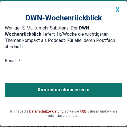
X
DWN-Wochenrückblick
Weniger E-Mails, mehr Substanz: Der
DWN-
Geldanlage Premium
Newsticker
MEIN DWN:
Wochenrückblick
liefert 1x/Woche die wichtigsten
Edelmetalle
DWN-Magazin
China
Themen kompakt als Podcast. Für alle, deren Postfach
überläuft.
DWN-Wochenrückblick
Auto Premium
Haushalt 2025: Kommt endlich
E-mail:
*
die Wirtschaftswende oder das
Ende der Ampel?
Kostenlos abonnieren »
Die Ampel-Regierung verschiebt den
Haushaltsentwurf: Der Streit um den
Bundeshaushalt 2025 droht zu eskalieren –
zulasten der Bürger und Unternehmer im Land,
Ich habe die
Datenschutzerklärung
sowie die
AGB
gelesen und erkläre
mich einverstanden.
die Klarheit über die finanzielle Situation
erwarten. Es bleibt die Spekulation, ob der Termin