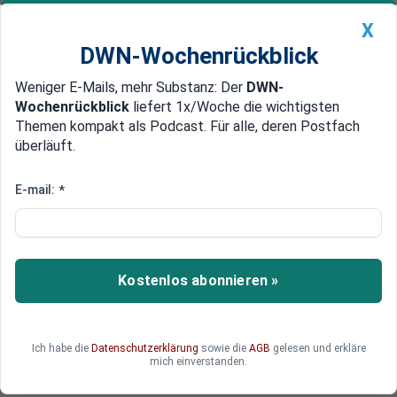
X
DWN-Wochenrückblick
Weniger E-Mails, mehr Substanz: Der
DWN-
Geldanlage Premium
Newsticker
MEIN DWN:
Wochenrückblick
liefert 1x/Woche die wichtigsten
Edelmetalle
DWN-Magazin
China
Themen kompakt als Podcast. Für alle, deren Postfach
überläuft.
DWN-Wochenrückblick
Auto Premium
Sozialhilfe für Rentner: Zahl der
E-mail:
*
Senioren mit Grundsicherung
steigt
Kostenlos abonnieren »
Sahra Wagenknecht spricht von einem
«Armutszeugnis» für die Ampelregierung: Die
Zahl der Senioren, die Grundsicherung beziehen,
nimmt weiter zu. Woran liegt das?
Ich habe die
Datenschutzerklärung
sowie die
AGB
gelesen und erkläre
mich einverstanden.