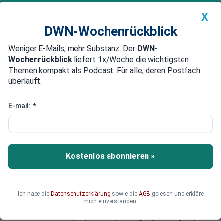
X
DWN-Wochenrückblick
Weniger E-Mails, mehr Substanz: Der
DWN-
Geldanlage Premium
Newsticker
MEIN DWN:
Wochenrückblick
liefert 1x/Woche die wichtigsten
Edelmetalle
DWN-Magazin
China
Themen kompakt als Podcast. Für alle, deren Postfach
überläuft.
DWN-Wochenrückblick
Auto Premium
Ampel-Haushalt 2025: Mehr
E-mail:
*
Geld für arbeitende Rentner
Arbeiten im Alter statt früher in Rente? Die
Bundesregierung plant mit dem Haushalt 2025
Kostenlos abonnieren »
finanzielle Anreize für längeres Arbeiten. So
sollen Arbeitgeberbeiträge zur Renten- und
Arbeitslosenversicherung als Lohn direkt an
Ich habe die
Datenschutzerklärung
sowie die
AGB
gelesen und erkläre
beschäftigte Rentner ausgezahlt werden. Wird
mich einverstanden.
mehr „Netto“ die Arbeitslust deutscher Rentner