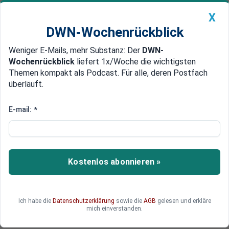
X
DWN-Wochenrückblick
Weniger E-Mails, mehr Substanz: Der
DWN-
Geldanlage Premium
Newsticker
MEIN DWN:
Wochenrückblick
liefert 1x/Woche die wichtigsten
Edelmetalle
DWN-Magazin
China
Themen kompakt als Podcast. Für alle, deren Postfach
überläuft.
DWN-Wochenrückblick
Auto Premium
Deutsche Diplomatin Helga
E-mail:
*
Schmid soll UN-
Vollversammlung führen
Kostenlos abonnieren »
193 Länder kommen in der Vollversammlung der
Vereinten Nationen in New York zusammen.
Künftig soll eine Deutsche das Weltparlament
führen, die als Diplomatin bereits Geschichte
Ich habe die
Datenschutzerklärung
sowie die
AGB
gelesen und erkläre
mich einverstanden.
schrieb.