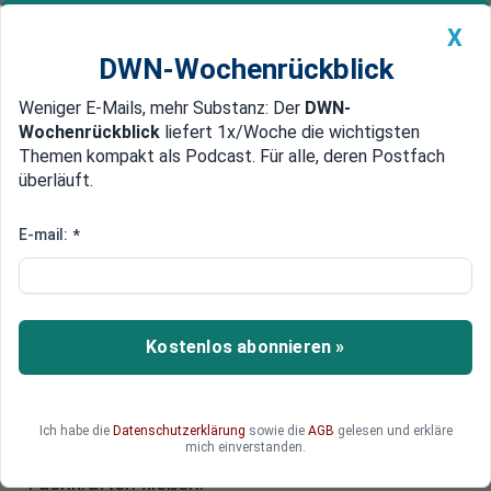
X
DWN-Wochenrückblick
Weniger E-Mails, mehr Substanz: Der
DWN-
Geldanlage Premium
Newsticker
MEIN DWN:
Wochenrückblick
liefert 1x/Woche die wichtigsten
Edelmetalle
DWN-Magazin
China
Themen kompakt als Podcast. Für alle, deren Postfach
überläuft.
DWN-Wochenrückblick
Auto Premium
Länder sollen Bundesmittel
E-mail:
*
vorrangig für Kita-Personal
nutzen
Kostenlos abonnieren »
Ab 2025 dürfen die Bundesländer die Milliarden
Euro des Bundes zur Förderung von Kitas nicht
mehr verwenden, um Eltern bei den Gebühren zu
entlasten. Stattdessen soll das Geld künftig
Ich habe die
Datenschutzerklärung
sowie die
AGB
gelesen und erkläre
mich einverstanden.
vorrangig in die Sicherung und Gewinnung von
Fachkräften fließen.