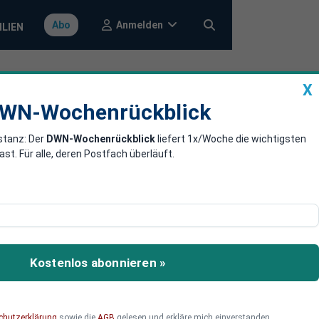
Anmelden
Abo
ILIEN
X
a
DWN-Wochenrückblick
WN-Wochenrückblick
stanz: Der
DWN-Wochenrückblick
liefert 1x/Woche die wichtigsten
icht noch
. Für alle, deren Postfach überläuft.
 überprüft sie. Nicht
ich eingeschränkt. Die
Kostenlos abonnieren »
chutzerklärung
sowie die
AGB
gelesen und erkläre mich einverstanden.