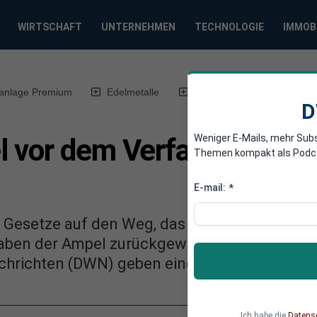
WIRTSCHAFT
UNTERNEHMEN
TECHNOLOGIE
IMMOB
anlage Premium
Edelmetalle
DWN-Magazin
Chin
D
Weniger E-Mails, mehr Sub
 vor dem Verfassungsger
Themen kompakt als Podcast
E-mail:
*
 Gesetze auf den Weg, das Verfassungsgericht
haben der Ampel zurückgewiesen oder maßgebl
hrichten (DWN) geben einen Überblick.
Ich habe die
Datens