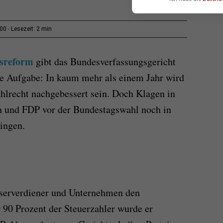
2 min
:00
Lesezeit:
tsreform
gibt das Bundesverfassungsgericht
ne Aufgabe: In kaum mehr als einem Jahr wird
hlrecht nachgebessert sein. Doch Klagen in
 und FDP vor der Bundestagswahl noch in
ingen.
serverdiener und Unternehmen den
r 90 Prozent der Steuerzahler wurde er