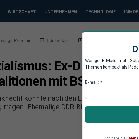
WIRTSCHAFT
UNTERNEHMEN
TECHNOLOGIE
IMMOB
anlage Premium
Edelmetalle
DWN-Magazin
Chin
D
Weniger E-Mails, mehr Sub
zialismus: Ex-DDR-Bürger
Themen kompakt als Podcast
alitionen mit BSW
E-mail:
*
knecht könnte nach den Landtagswahlen in
tragen. Ehemalige DDR-Bürgerrechtler sehen 
Ich habe die
Datens