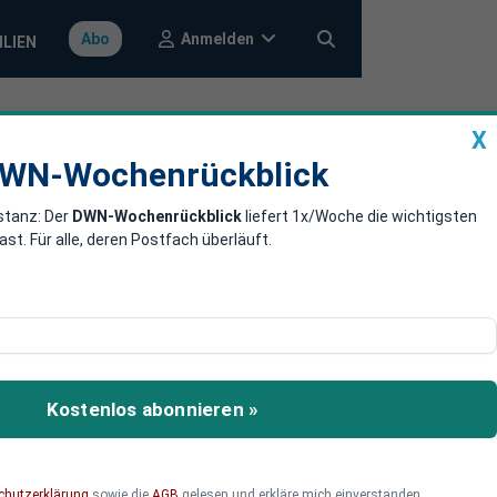
Anmelden
Abo
ILIEN
X
a
DWN-Wochenrückblick
WN-Wochenrückblick
stanz: Der
DWN-Wochenrückblick
liefert 1x/Woche die wichtigsten
rechtler
. Für alle, deren Postfach überläuft.
 Ostdeutschland
das äußerst kritisch.
Kostenlos abonnieren »
chutzerklärung
sowie die
AGB
gelesen und erkläre mich einverstanden.