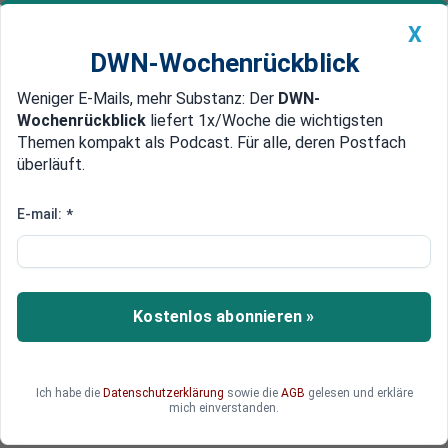
X
DWN-Wochenrückblick
Weniger E-Mails, mehr Substanz: Der
DWN-
Geldanlage Premium
Newsticker
MEIN DWN:
Wochenrückblick
liefert 1x/Woche die wichtigsten
Edelmetalle
DWN-Magazin
China
Themen kompakt als Podcast. Für alle, deren Postfach
überläuft.
DWN-Wochenrückblick
Auto Premium
AfD prüft Ersatz für
E-mail:
*
Nachwuchsorganisation „Junge
Alternative“
Kostenlos abonnieren »
Die AfD-Nachwuchsorganisation „Junge
Alternative“ (JA) agiert weitgehend autonom –
einigen in der AfD-Spitze geht diese
Unabhängigkeit jedoch zu weit. Deshalb gibt es
Ich habe die
Datenschutzerklärung
sowie die
AGB
gelesen und erkläre
mich einverstanden.
nun Überlegungen für Alternativen.