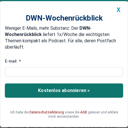
X
DWN-Wochenrückblick
Weniger E-Mails, mehr Substanz: Der
DWN-
Geldanlage Premium
Newsticker
MEIN DWN:
Wochenrückblick
liefert 1x/Woche die wichtigsten
Edelmetalle
DWN-Magazin
China
Themen kompakt als Podcast. Für alle, deren Postfach
überläuft.
DWN-Wochenrückblick
Auto Premium
Terroranschlag? Bewaffneter
E-mail:
*
stirbt nach Schusswechsel mit
Polizei in München
Kostenlos abonnieren »
In der Nähe des israelischen Generalkonsulats
und des NS-Dokuzentrums in der Münchner
Innenstadt stoßen Polizisten auf einen
bewaffneten Mann. Es kommt zum
Ich habe die
Datenschutzerklärung
sowie die
AGB
gelesen und erkläre
mich einverstanden.
Schusswechsel und der Verdächtige stirbt.
Ermittler gehen von einem terroristischen Motiv