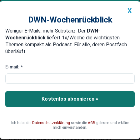
X
DWN-Wochenrückblick
Weniger E-Mails, mehr Substanz: Der
DWN-
Geldanlage Premium
Newsticker
MEIN DWN:
Wochenrückblick
liefert 1x/Woche die wichtigsten
Edelmetalle
DWN-Magazin
China
Themen kompakt als Podcast. Für alle, deren Postfach
überläuft.
DWN-Wochenrückblick
Auto Premium
WorldSkills 2024: Deutschlands
E-mail:
*
Fachkräfte holen 31 Medaillen
bei der WM der Berufe
Kostenlos abonnieren »
Nachwuchs- und Fachkräfte-Recruiting einmal
anders: Mit Spitzenkräften aus Industrie,
Handwerk und Dienstleistung behauptete sich
das Team Germany in 39 Disziplinen gegen die
Ich habe die
Datenschutzerklärung
sowie die
AGB
gelesen und erkläre
mich einverstanden.
starke internationale Konkurrenz bei den
WorldSkills 2024 in Lyon. Das Ergebnis: 31