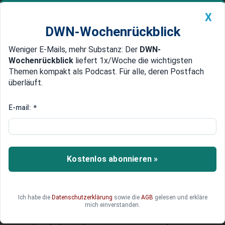
X
DWN-Wochenrückblick
Weniger E-Mails, mehr Substanz: Der
DWN-
Geldanlage Premium
Newsticker
MEIN DWN:
Wochenrückblick
liefert 1x/Woche die wichtigsten
Edelmetalle
DWN-Magazin
China
Themen kompakt als Podcast. Für alle, deren Postfach
überläuft.
DWN-Wochenrückblick
Auto Premium
Ungewisse Zukunft: Jeder vierte
E-mail:
*
Handwerksbetrieb vor dem Aus
Personalmangel, steigende Kosten und eine
angespannte Marktlage machen es vielen
Kostenlos abonnieren »
Handwerksbetrieben schwer. Existenzielle
Sorgen bringen die Unternehmer trotz guter
Auftragslage ins Straucheln. Die Konsequenz:
Ich habe die
Datenschutzerklärung
sowie die
AGB
gelesen und erkläre
Rund ein Viertel denkt an die Aufgabe des
mich einverstanden.
eigenen Betriebs! Eine aktuelle Umfrage unter