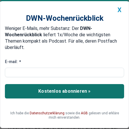
X
DWN-Wochenrückblick
Weniger E-Mails, mehr Substanz: Der
DWN-
Geldanlage Premium
Newsticker
MEIN DWN:
Wochenrückblick
liefert 1x/Woche die wichtigsten
Edelmetalle
DWN-Magazin
China
Themen kompakt als Podcast. Für alle, deren Postfach
überläuft.
DWN-Wochenrückblick
Auto Premium
Asylreform aus Brüssel: Ursula
E-mail:
*
von der Leyen will europäisches
Asylpaket verschärfen
Kostenlos abonnieren »
Polen möchte das Asylrecht aussetzen.
Deutschland sucht gleichfalls nach Mitteln und
Wegen, dem Migranten-Ansturm auf
Deutschland Herr zu werden. Diskussionen um
Ich habe die
Datenschutzerklärung
sowie die
AGB
gelesen und erkläre
mich einverstanden.
Abschiebezentren in Albanien werden diese
Woche den EU-Gipfel dominieren. Ursula von der