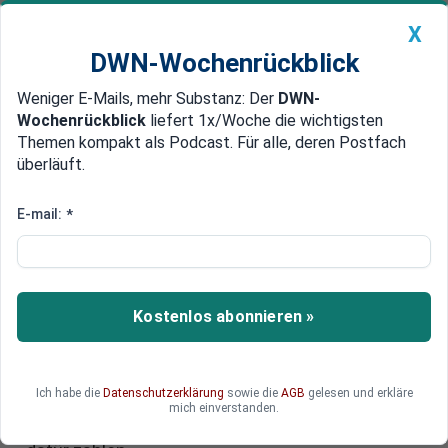
X
DWN-Wochenrückblick
Weniger E-Mails, mehr Substanz: Der
DWN-
Geldanlage Premium
Newsticker
MEIN DWN:
Wochenrückblick
liefert 1x/Woche die wichtigsten
Edelmetalle
DWN-Magazin
China
Themen kompakt als Podcast. Für alle, deren Postfach
überläuft.
DWN-Wochenrückblick
Auto Premium
Brics-Gipfelfest für Russland,
E-mail:
*
Westen kündigt zur gleichen Zeit
50 Milliarden-Kredit für die
Ukraine an
Kostenlos abonnieren »
Das Brics-Gipfeltreffen findet in Kasan, Russland
statt. Zur gleichen Zeit einigt sich der Westen
Ich habe die
Datenschutzerklärung
sowie die
AGB
gelesen und erkläre
auf eine riesige Geldsumme für die angegriffene
mich einverstanden.
Ukraine. Und der Angreifer Russland soll indirekt