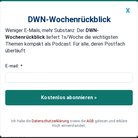
X
DWN-Wochenrückblick
Weniger E-Mails, mehr Substanz: Der
DWN-
Geldanlage Premium
Newsticker
MEIN DWN:
Wochenrückblick
liefert 1x/Woche die wichtigsten
Edelmetalle
DWN-Magazin
China
Themen kompakt als Podcast. Für alle, deren Postfach
überläuft.
DWN-Wochenrückblick
Auto Premium
DIHK gibt Empfehlungen zum
E-mail:
*
EU-Bürokratieabbau, Entlastung
dringend nötig
Kostenlos abonnieren »
Die Deutsche Industrie- und Handelskammer hat
Ideen für den Abbau von Bürokratie vorgelegt.
Diese betreffen EU-Gesetze, die nach
Einschätzung des Verbands zu hohem zeitlichem
Ich habe die
Datenschutzerklärung
sowie die
AGB
gelesen und erkläre
mich einverstanden.
Aufwand oder anderen formalen Schwierigkeiten
führen.