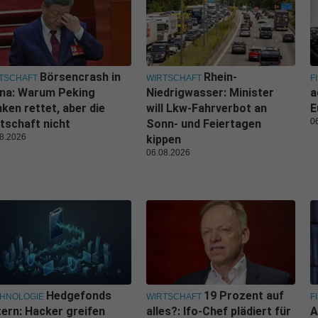
Börsencrash in
Rhein-
TSCHAFT
WIRTSCHAFT
F
ina: Warum Peking
Niedrigwasser: Minister
a
ken rettet, aber die
will Lkw-Fahrverbot an
E
0
tschaft nicht
Sonn- und Feiertagen
8.2026
kippen
06.08.2026
Hedgefonds
19 Prozent auf
HNOLOGIE
WIRTSCHAFT
F
tern: Hacker greifen
alles?: Ifo-Chef plädiert für
A