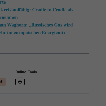
rte
reislauffähig: Cradle to Cradle als
ternehmen
han Waghorn: „Russisches Gas wird
mehr im europäischen Energiemix
Online-Tools
dIn