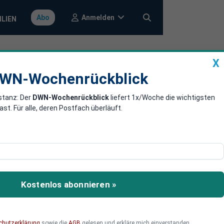
Anmelden
Abo
ILIEN
X
a
DWN-Wochenrückblick
WN-Wochenrückblick
stanz: Der
DWN-Wochenrückblick
liefert 1x/Woche die wichtigsten
en global über
. Für alle, deren Postfach überläuft.
jährigen Schnitt:
Kostenlos abonnieren »
chutzerklärung
sowie die
AGB
gelesen und erkläre mich einverstanden.