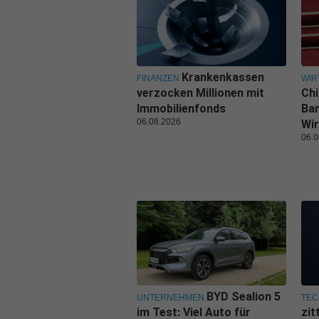
Krankenkassen
FINANZEN
WIR
verzocken Millionen mit
Ch
Immobilienfonds
Ban
06.08.2026
Wir
06.0
BYD Sealion 5
UNTERNEHMEN
TEC
im Test: Viel Auto für
zit