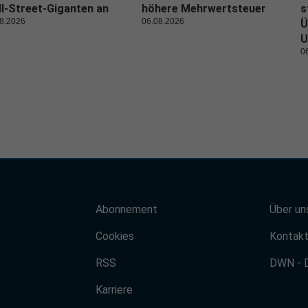
l-Street-Giganten an
höhere Mehrwertsteuer
s
8.2026
06.08.2026
Ü
U
0
Abonnement
Über un
Cookies
Kontak
RSS
DWN - 
Karriere