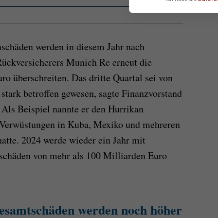
nschäden werden in diesem Jahr nach
Rückversicherers Munich Re erneut die
o überschreiten. Das dritte Quartal sei von
stark betroffen gewesen, sagte Finanzvorstand
Als Beispiel nannte er den Hurrikan
 Verwüstungen in Kuba, Mexiko und mehreren
atte. 2024 werde wieder ein Jahr mit
nschäden von mehr als 100 Milliarden Euro
Gesamtschäden werden noch höher