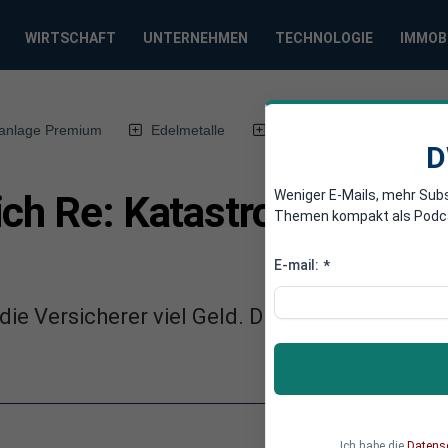
WIRTSCHAFT
UNTERNEHMEN
TECHNOLOGIE
IMMOB
anlage Premium
Edelmetalle
DWN-Magazin
Chin
D
Weniger E-Mails, mehr Sub
ich Re: Katastrophen kost
Themen kompakt als Podcast
E-mail:
*
e Versicherer viel Geld. Die Tendenz im mehr
Ich habe die
Datens