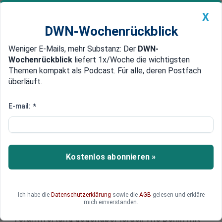
X
DWN-Wochenrückblick
Weniger E-Mails, mehr Substanz: Der
DWN-
Geldanlage Premium
Newsticker
MEIN DWN:
Wochenrückblick
liefert 1x/Woche die wichtigsten
Edelmetalle
DWN-Magazin
China
Themen kompakt als Podcast. Für alle, deren Postfach
überläuft.
DWN-Wochenrückblick
Auto Premium
Netanjahu Haftbefehl:
E-mail:
*
Deutschland und die rechtliche
Zwickmühle
Kostenlos abonnieren »
Der Haftbefehl gegen Benjamin Netanjahu
erschüttert die internationale Bühne.
Deutschland sieht sich in einem schwierigen
Spagat: zwischen der Unterstützung des
Ich habe die
Datenschutzerklärung
sowie die
AGB
gelesen und erkläre
mich einverstanden.
Völkerrechts und der historischen
Verantwortung gegenüber Israel. Wie Berlin mit