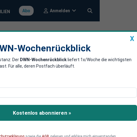
Anmelden
Abo
ILIEN
X
a
DWN-Wochenrückblick
WN-Wochenrückblick
stanz: Der
DWN-Wochenrückblick
liefert 1x/Woche die wichtigsten
rschflugkörper
. Für alle, deren Postfach überläuft.
 Debatte wird
kraine immer wieder für
Kostenlos abonnieren »
 will jetzt einem
ag nicht zustimmen.
chutzerklärung
sowie die
AGB
gelesen und erkläre mich einverstanden.