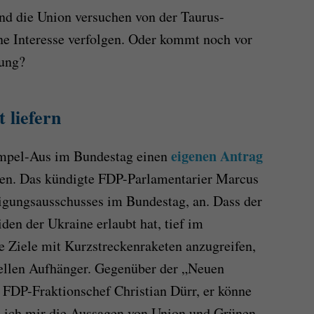
nd die Union versuchen von der Taurus-
ene Interesse verfolgen. Oder kommt noch vor
ung?
 liefern
eigenen Antrag
Ampel-Aus im Bundestag einen
len. Das kündigte FDP-Parlamentarier Marcus
digungsausschusses im Bundestag, an. Dass der
den der Ukraine erlaubt hat, tief im
de Ziele mit Kurzstreckenraketen anzugreifen,
iellen Aufhänger. Gegenüber der „Neuen
FDP-Fraktionschef Christian Dürr, er könne
n ich mir die Aussagen von Union und Grünen