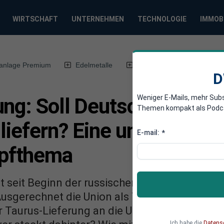
WIRTSCHAFT
UNTERNEHMEN
TECHNOLOGIE
IMMOB
anlage Premium
Edelmetalle
DWN-Magazin
Chin
D
Weniger E-Mails, mehr Sub
ung: Soll Deutschland Ma
Themen kompakt als Podcast
 liefern? Eine unendliche
E-mail:
*
pfthema
t seit Beginn der russischen Invasion in die U
Ausgerechnet die Union als Taurus-Befürworter
 Taurus-Lieferung an die Ukraine im Bundest
Ich habe die
Datens